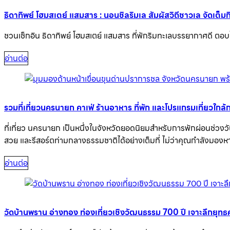
ธิดาทิพย์ โฮมสเตย์ แสมสาร : นอนชิลริมเล สัมผัสวิถีชาวเล จัดเต็
ชวนเช็กอิน ธิดาทิพย์ โฮมสเตย์ แสมสาร ที่พักริมทะเลบรรยากาศดี ต
อ่านต่อ
รวมที่เที่ยวนครนายก คาเฟ่ ร้านอาหาร ที่พัก และโปรแกรมเที่ยวใกล้
ที่เที่ยว นครนายก เป็นหนึ่งในจังหวัดยอดนิยมสำหรับการพักผ่อนช่วง
สวย และรีสอร์ตท่ามกลางธรรมชาติได้อย่างเต็มที่ ไม่ว่าคุณกำลังมอ
อ่านต่อ
วัดบ้านพราน อ่างทอง ท่องเที่ยวเชิงวัฒนธรรม 700 ปี เจาะลึกยุ