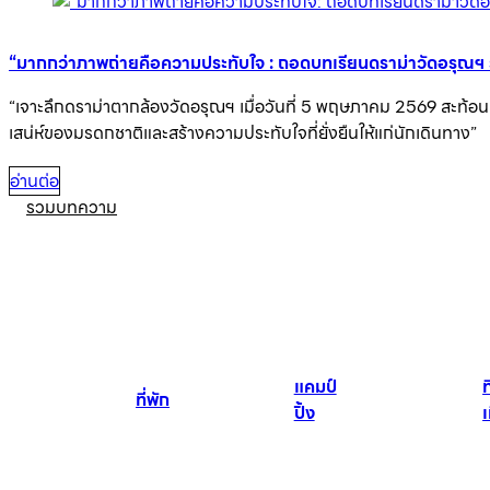
“มากกว่าภาพถ่ายคือความประทับใจ : ถอดบทเรียนดราม่าวัดอรุณฯ ร
“เจาะลึกดราม่าตากล้องวัดอรุณฯ เมื่อวันที่ 5 พฤษภาคม 2569 สะท้อนบ
เสน่ห์ของมรดกชาติและสร้างความประทับใจที่ยั่งยืนให้แก่นักเดินทาง”
อ่านต่อ
รวมบทความ
แคมป์
ที
ที่พัก
ปิ้ง
เ