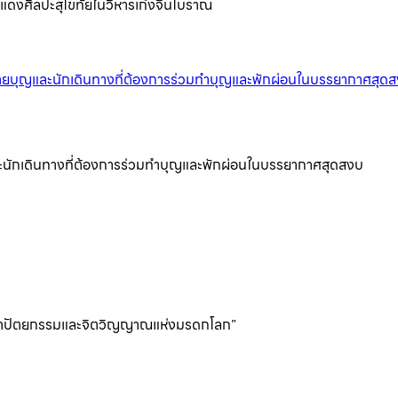
แดงศิลปะสุโขทัยในวิหารเก๋งจีนโบราณ
บุญและนักเดินทางที่ต้องการร่วมทำบุญและพักผ่อนในบรรยากาศสุดสงบ
องสถาปัตยกรรมและจิตวิญญาณแห่งมรดกโลก”