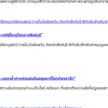
ายพรานผู้สร้างวัด ปักหมุดสักการะหลวงพ่อไกรทอง พระพุทธรูปหินทราย
ะเจดีย์ใหญ่ใจกลางสิงห์บุรี”
บุราจริยานุสรณ์ ภายในวัดอัมพวัน จังหวัดสิงห์บุรี พิกัดลับสำหรับสาย
ร มรดกล้ำค่าแห่งแผ่นดินอยุธยาที่โลกต้องจารึก”
าพุทธสถานอันทรงคุณค่าบนเว็บไซต์ AtSiam ที่แสดงถึงความยิ่งใหญ่ข