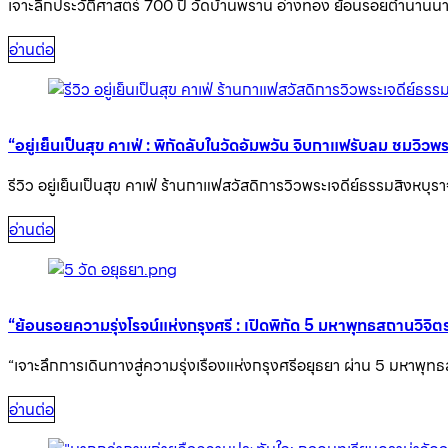
เจาะลึกประวัติศาสตร์ 700 ปี วัดบ้านพราน อ่างทอง ย้อนรอยตำนานน
อ่านต่อ
“อยู่เย็นเป็นสุข คาเฟ่ : พิกัดลับในวัดอัมพวัน จิบกาแฟรับลม ชมวิวพร
รีวิว อยู่เย็นเป็นสุข คาเฟ่ ร้านกาแฟสวัสดิการวิวพระเจดีย์ธรรมสิงห
อ่านต่อ
“ย้อนรอยความรุ่งโรจน์แห่งกรุงศรี : เปิดพิกัด 5 มหาพุทธสถานวิจิต
“เจาะลึกการเดินทางสู่ความรุ่งเรืองแห่งกรุงศรีอยุธยา ผ่าน 5 มห
อ่านต่อ