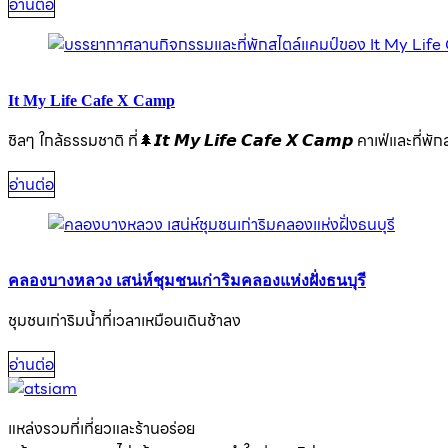
อ่านต่อ
It My Life Cafe X Camp
ชิลๆ ใกล้ธรรมชาติ ที่🌲𝙄𝙩 𝙈𝙮 𝙇𝙞𝙛𝙚 𝘾𝙖𝙛𝙚 𝙓 𝘾𝙖𝙢𝙥 คาเฟ่และที่พ
อ่านต่อ
คลองบางหลวง เสน่ห์ชุมชนเก่าริมคลองแห่งฝั่งธนบุรี
ชุมชนเก่าริมน้ำที่เวลาเหมือนเดินช้าลง
อ่านต่อ
แหล่งรวมที่เที่ยวและร้านอร่อย