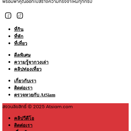
พร้อมพาคุณออกไปสร้างความทรงจำใหม่ทุกทริป
ที่กิน
ที่พัก
ที่เที่ยว
ดีลพิเศษ
ความรู้จากวงเล่า
คลิปท่องเที่ยว
เกี่ยวกับเรา
ติดต่อเรา
ตรวจหวยกับ AtSiam
สงวนลิขสิทธิ์ © 2025 Atsiam.com
คลิปวีดีโอ
ติดต่อเรา