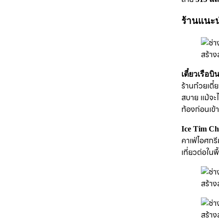
ร้านแนะ
เตี๋ยวเรือบ
ร้านก๋วยเตี๋
สบาย แม้จะไม
ท้องก่อนเข้า
Ice Tim C
คาเฟ่ไอศกรี
เที่ยวต่อใ