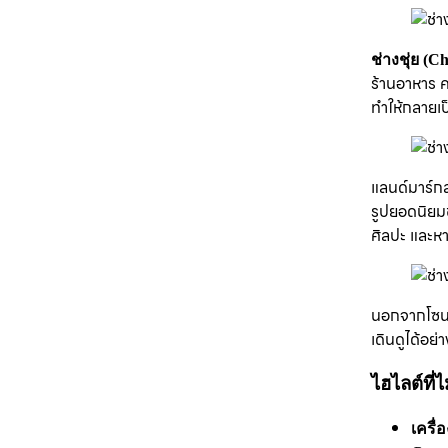
ช่างชุ่ย (
ร้านอาหาร ค
ทำให้กลายเป
แลนด์มาร์
รูปยอดนิยมข
ศิลปะ และหา
นอกจากโซนศิ
เดินดูได้อย
ไฮไลต์ที
เครื่