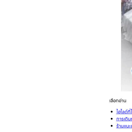
เลือกอ่าน
ไฮไลต์ที
การเดิน
ร้านแนะ