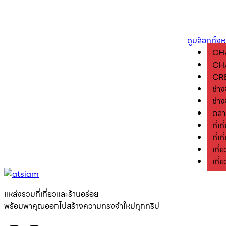
ดูบล็อกทั้ง
CH
CH
CRE
ช่างช
ช่าง
ตลา
ที่เท
ที่เ
เที่
เที่ย
แหล่งรวมที่เที่ยวและร้านอร่อย
พร้อมพาคุณออกไปสร้างความทรงจำใหม่ทุกทริป