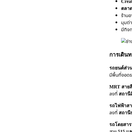
Creat
ตลาด
ร้านอ
มุมถ่า
มีกิจ
การเดินท
รถยนต์ส่วน
มีพื้นที่จ
MRT สายสีน
ลงที่
สถานี
รถไฟฟ้าสา
ลงที่
สถานี
รถโดยสาร
สาย
515 แล