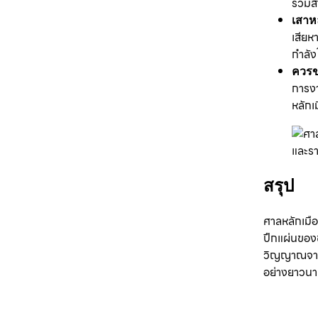
รวมสิ่
เสาห
เสียห
กำลัง
ควรข
การงา
หลักเ
สรุป
ศาลหลักเมื
ปึกแผ่นของช
วิญญาณจากบรร
อย่างยาวน