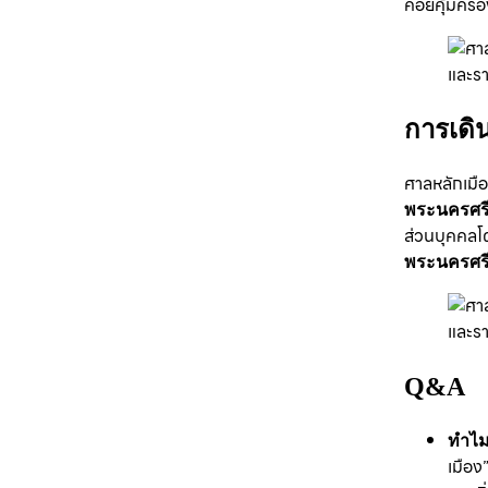
คอยคุ้มคร
การเดิ
ศาลหลักเมื
พระนครศรี
ส่วนบุคคลโด
พระนครศรี
Q&A
ทำไมศ
เมือง