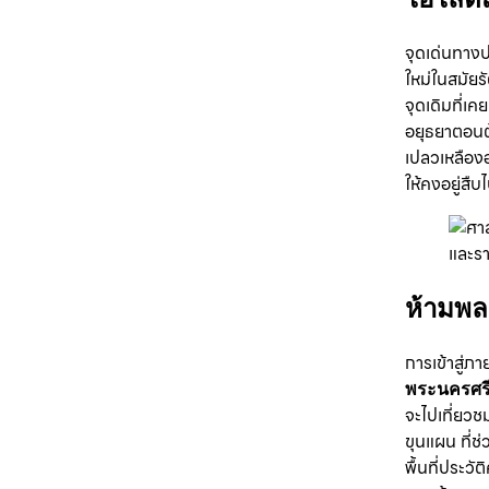
จุดเด่นทางป
ใหม่ในสมัย
จุดเดิมที่เ
อยุธยาตอนต
เปลวเหลือง
ให้คงอยู่สืบ
ห้ามพ
การเข้าสู่ภา
พระนครศรี
จะไปเที่ยว
ขุนแผน ที่
พื้นที่ประว