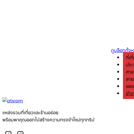
ดูบล็อกทั้ง
ที่เ
ประว
ศาล
สาย
อยุ
อำเ
แหล่งรวมที่เที่ยวและร้านอร่อย
พร้อมพาคุณออกไปสร้างความทรงจำใหม่ทุกทริป