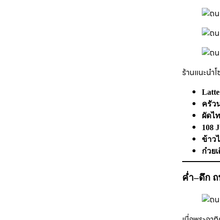
ร้านแนะนำโซ
Latt
ครัวน
ผัดไ
108 J
ข้าวไ
ก๋วยเ
ค่ำ–ดึก 
เมื่อพระอาท