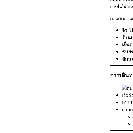
แสงไฟ เสียงเ
ของกินช่วงค
จิว โ
ร้านเ
เย็นต
ธันย
ลักน
การเดินท
เรือด
MRT 
รถยนต