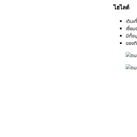
ไฮไลต์
เดินเท
เชื่อ
มีทั้
ของกิ