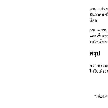
ถาม – ช่วง
ธันวาคม
ซึ
ที่สุด
ถาม – สามา
และเช็กตาร
รถไฟเด็ดข
สรุป
ความเรียบง
ไม่ใช่เพีย
“เสียงห