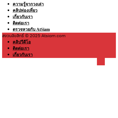
ความรู้จากวงเล่า
คลิปท่องเที่ยว
เกี่ยวกับเรา
ติดต่อเรา
ตรวจหวยกับ AtSiam
สงวนลิขสิทธิ์ © 2025 Atsiam.com
คลิปวีดีโอ
ติดต่อเรา
เกี่ยวกับเรา