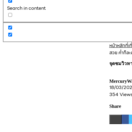
Search in content
หน้าหลัก
ที่เท
สวย ค่ำก็ละ
จุดชมวิวห
MercuryW
18/03/20
354 View
Share