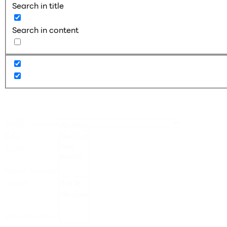
Search in title
Search in content
หมวด
Select content
หมู่
Life
Style
Select content
จังหวัด
Select content