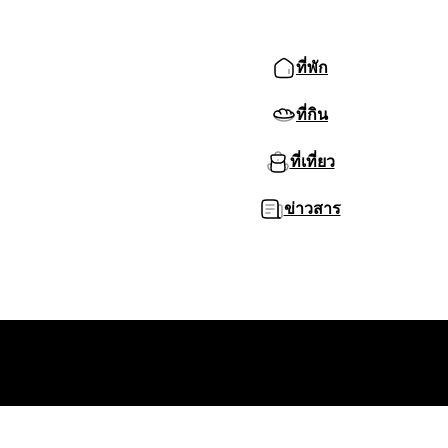
ที่พัก
ที่กิน
ที่เที่ยว
ข่าวสาร
วัดมุจลินทร์ ลพบุรี