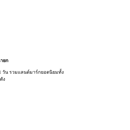
นายก
1 วัน รวมแลนด์มาร์กยอดนิยมทั้ง
ดัง