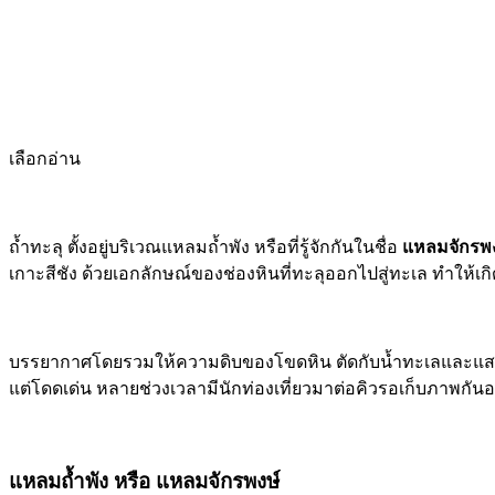
เลือกอ่าน
ถ้ำทะลุ ตั้งอยู่บริเวณแหลมถ้ำพัง หรือที่รู้จักกันในชื่อ
แหลมจักรพง
เกาะสีชัง ด้วยเอกลักษณ์ของช่องหินที่ทะลุออกไปสู่ทะเล ทำให้เกิ
บรรยากาศโดยรวมให้ความดิบของโขดหิน ตัดกับน้ำทะเลและแสงธร
แต่โดดเด่น หลายช่วงเวลามีนักท่องเที่ยวมาต่อคิวรอเก็บภาพกันอย
แหลมถ้ำพัง หรือ แหลมจักรพงษ์