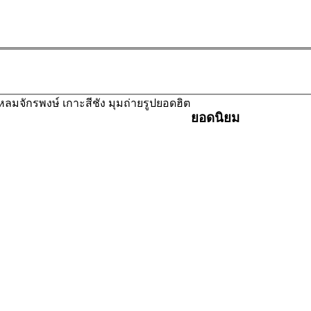
หลมจักรพงษ์ เกาะสีชัง มุมถ่ายรูปยอดฮิต
ยอดนิยม