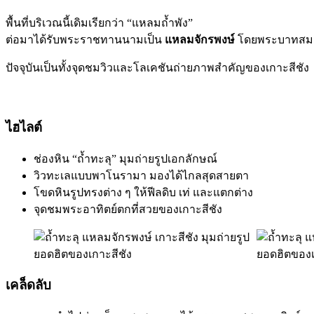
พื้นที่บริเวณนี้เดิมเรียกว่า “แหลมถ้ำพัง”
ต่อมาได้รับพระราชทานนามเป็น
แหลมจักรพงษ์
โดยพระบาทสมเด็
ปัจจุบันเป็นทั้งจุดชมวิวและโลเคชันถ่ายภาพสำคัญของเกาะสีชัง
ไฮไลต์
ช่องหิน “ถ้ำทะลุ” มุมถ่ายรูปเอกลักษณ์
วิวทะเลแบบพาโนรามา มองได้ไกลสุดสายตา
โขดหินรูปทรงต่าง ๆ ให้ฟีลดิบ เท่ และแตกต่าง
จุดชมพระอาทิตย์ตกที่สวยของเกาะสีชัง
เคล็ดลับ