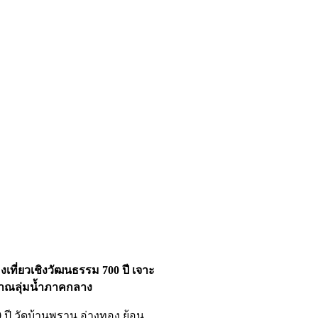
งเที่ยวเชิงวัฒนธรรม 700 ปี เจาะ
าณลุ่มน้ำภาคกลาง
0 ปี วัดบ้านพราน อ่างทอง ย้อน