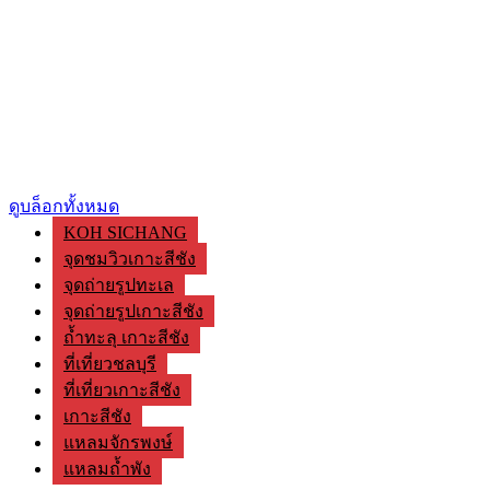
ดูบล็อกทั้งหมด
KOH SICHANG
จุดชมวิวเกาะสีชัง
จุดถ่ายรูปทะเล
จุดถ่ายรูปเกาะสีชัง
ถ้ำทะลุ เกาะสีชัง
ที่เที่ยวชลบุรี
ที่เที่ยวเกาะสีชัง
เกาะสีชัง
แหลมจักรพงษ์
แหลมถ้ำพัง