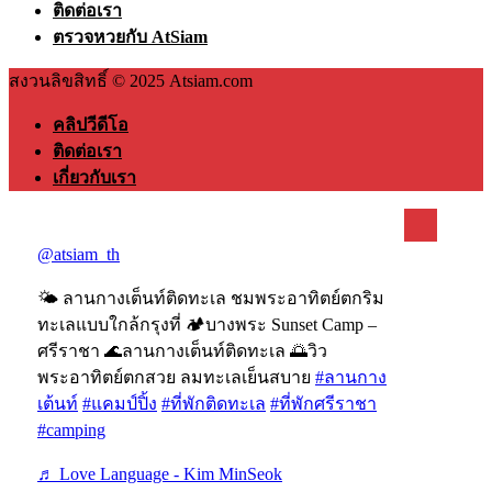
ติดต่อเรา
ตรวจหวยกับ AtSiam
สงวนลิขสิทธิ์ © 2025 Atsiam.com
คลิปวีดีโอ
ติดต่อเรา
เกี่ยวกับเรา
@atsiam_th
🌤️ ลานกางเต็นท์ติดทะเล ชมพระอาทิตย์ตกริม
ทะเลแบบใกล้กรุงที่ 🏕️บางพระ Sunset Camp –
ศรีราชา 🌊ลานกางเต็นท์ติดทะเล 🌅วิว
พระอาทิตย์ตกสวย ลมทะเลเย็นสบาย
#ลานกาง
เต้นท์
#แคมป์ปิ้ง
#ที่พักติดทะเล
#ที่พักศรีราชา
#camping
♬ Love Language - Kim MinSeok