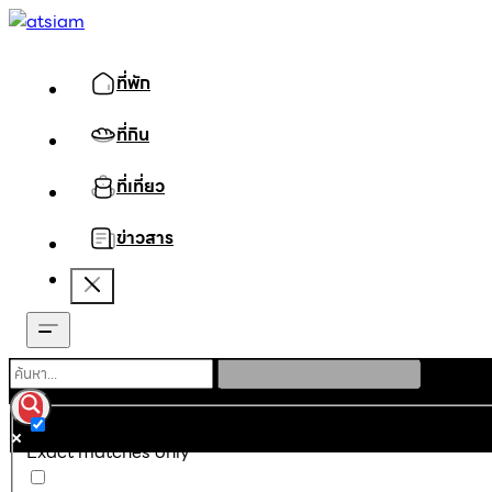
ที่พัก
ที่กิน
ที่เที่ยว
ข่าวสาร
Exact matches only