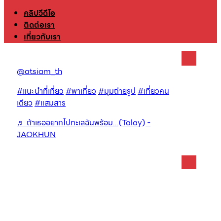
คลิปวีดีโอ
ติดต่อเรา
เกี่ยวกับเรา
@atsiam_th
#แนะนําที่เที่ยว
#พาเที่ยว
#มุมถ่ายรูป
#เที่ยวคน
เดียว
#แสมสาร
♬ ถ้าเธออยากไปทะเลฉันพร้อม...(Talay) -
JAOKHUN