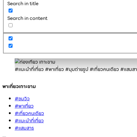
Search in title
Search in content
#แนะนําที่เที่ยว #พาเที่ยว #มุมถ่ายรูป #เที่ยวคนเดียว #แสมส
พาเที่ยวเกาะขาม
#ชมวิว
#พาเที่ยว
#เที่ยวคนเดียว
#แนะนําที่เที่ยว
#แสมสาร