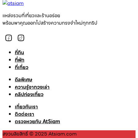
แหล่งรวมที่เที่ยวและร้านอร่อย
พร้อมพาคุณออกไปสร้างความทรงจำใหม่ทุกทริป
ที่กิน
ที่พัก
ที่เที่ยว
ดีลพิเศษ
ความรู้จากวงเล่า
คลิปท่องเที่ยว
เกี่ยวกับเรา
ติดต่อเรา
ตรวจหวยกับ AtSiam
สงวนลิขสิทธิ์ © 2025 Atsiam.com