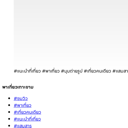
#แนะนําที่เที่ยว #พาเที่ยว #มุมถ่ายรูป #เที่ยวคนเดียว #แสมส
พาเที่ยวเกาะขาม
#ชมวิว
#พาเที่ยว
#เที่ยวคนเดียว
#แนะนําที่เที่ยว
#แสมสาร