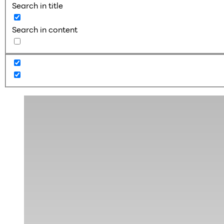
Search in title
Search in content