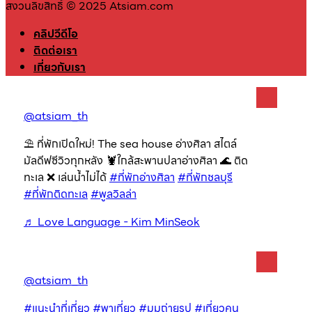
สงวนลิขสิทธิ์ © 2025 Atsiam.com
คลิปวีดีโอ
ติดต่อเรา
เกี่ยวกับเรา
@atsiam_th
⛱️ ที่พักเปิดใหม่! The sea house อ่างศิลา สไตล์
มัลดีฟซีวิวทุกหลัง 🦞ใกล้สะพานปลาอ่างศิลา 🌊 ติด
ทะเล ❌ เล่นน้ำไม่ได้
#ที่พักอ่างศิลา
#ที่พักชลบุรี
#ที่พักติดทะเล
#พูลวิลล่า
♬ Love Language - Kim MinSeok
@atsiam_th
#แนะนําที่เที่ยว
#พาเที่ยว
#มุมถ่ายรูป
#เที่ยวคน