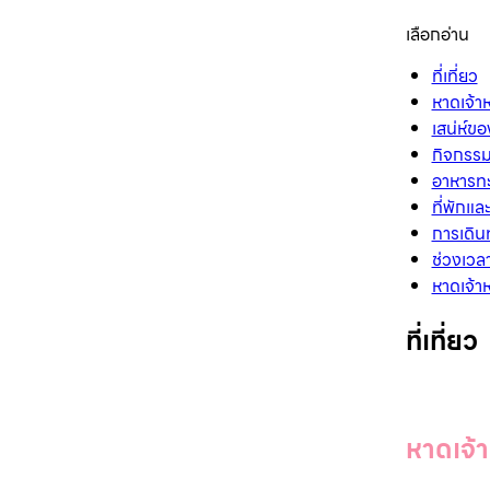
เลือกอ่าน
ที่เที่ยว
หาดเจ้า
เสน่ห์ข
กิจกรรม
อาหารทะ
ที่พักแ
การเดิน
ช่วงเวลา
หาดเจ้า
ที่เที่ยว
หาดเจ้