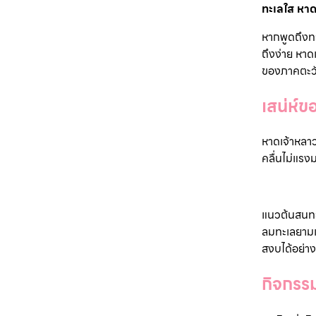
ทะเลใส หาด
หากพูดถึงทะ
ถึงง่าย หาด
ของภาคตะวัน
เสน่ห์
หาดเจ้าหลา
คลื่นไม่แรง
แนวต้นสนทะเ
ลมทะเลยามเ
สงบได้อย่า
กิจกรร