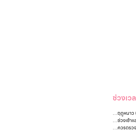
ช่วงเวล
…
ฤดูหนาว 
…ช่วงเช้าแล
…ควรตรวจส