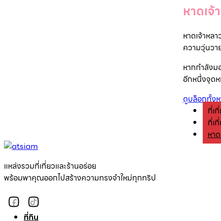
หาดเจ
หาดเจ้าหลาว
ความวุ่นวาย
หากกำลังมอ
อีกหนึ่งจุดห
ดูบล็อกทั้ง
ที่เท
ที่เท
หาด
แหล่งรวมที่เที่ยวและร้านอร่อย
พร้อมพาคุณออกไปสร้างความทรงจำใหม่ทุกทริป
ที่กิน