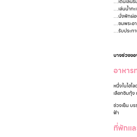
…
เดินเล่นร
…เล่นน้ำทะเ
…นั่งพักผ่อน
…ชมพระอาทิต
…รับประทาน
บางช่วงของ
อาหารท
หนึ่งในไฮไล
เลือกชิมกุ้
ช่วงเย็น บร
ฟ้า
ที่พัก