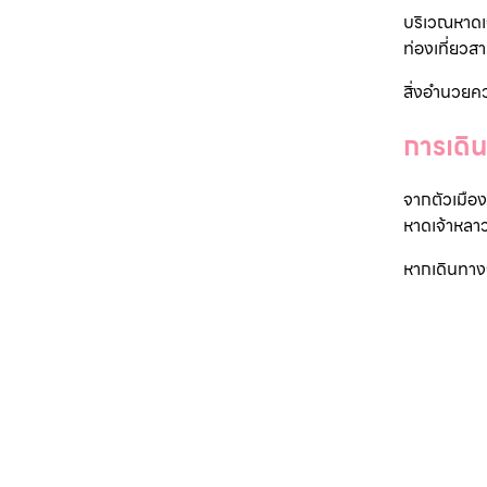
บริเวณหาดเจ
ท่องเที่ยว
สิ่งอำนวยค
การเดิ
จากตัวเมือง
หาดเจ้าหลา
หากเดินทาง