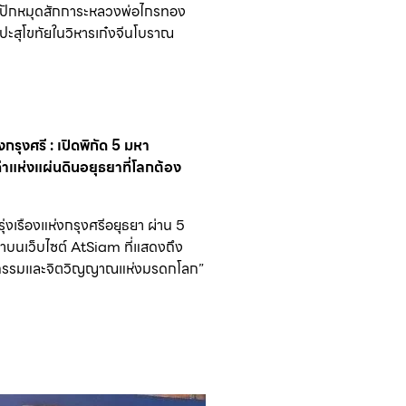
 ปักหมุดสักการะหลวงพ่อไกรทอง
ะสุโขทัยในวิหารเก๋งจีนโบราณ
กรุงศรี : เปิดพิกัด 5 มหา
าแห่งแผ่นดินอยุธยาที่โลกต้อง
ุ่งเรืองแห่งกรุงศรีอยุธยา ผ่าน 5
บนเว็บไซต์ AtSiam ที่แสดงถึง
ยกรรมและจิตวิญญาณแห่งมรดกโลก”