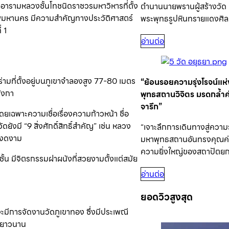
ะอารามหลวงชั้นโทชนิดราชวรมหาวิหารที่ตั้ง
ตำนานนายพรานผู้สร้างวัด
พมหานคร มีความสำคัญทางประวัติศาสตร์
พระพุทธรูปหินทรายแดงศิลป
 1
อ่านต่อ
อร่ามที่ตั้งอยู่บนภูเขาจำลองสูง 77-80 เมตร
“ย้อนรอยความรุ่งโรจน์แห่ง
ังกา
พุทธสถานวิจิตร มรดกล้ำค่
จารึก”
ยเฉพาะความเชื่อเรื่องความก้าวหน้า ชื่อ
งมี “9 สิ่งศักดิ์สิทธิ์สำคัญ” เช่น หลวง
“เจาะลึกการเดินทางสู่ความร
์งดงาม
มหาพุทธสถานอันทรงคุณค่า
ความยิ่งใหญ่ของสถาปัต
้น มีจิตรกรรมฝาผนังที่สวยงามตั้งแต่สมัย
อ่านต่อ
ยอดวิวสูงสุด
ีการจัดงานวัดภูเขาทอง ซึ่งมีประเพณี
างยาวนาน