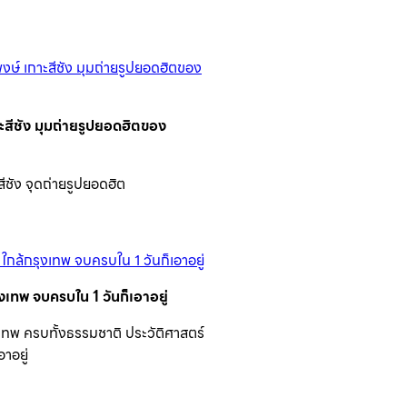
ะสีชัง มุมถ่ายรูปยอดฮิตของ
ีชัง จุดถ่ายรูปยอดฮิต
รุงเทพ จบครบใน 1 วันก็เอาอยู่
รุงเทพ ครบทั้งธรรมชาติ ประวัติศาสตร์
อาอยู่