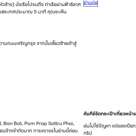
อ่านต่อ
ัวช้าง) นั่งเรือไปจนถึง ท่าเรือผ่านฟ้าลีลาศ
งวัดสระเกศประมาณ 5 นาที คุณจะเห็น
ถนนเจริญกรุง จากนั้นเลี้ยวซ้ายเข้าสู่
คัมภีร์จัดกระเป๋าเที่ยว
d, Ban Bat, Pom Prap Sattru Phai,
ฝนไม่ใช่ปัญหา แต่ของเปียก…
ค่อนข้างจำกัดมาก การจราจรในย่านนี้ค่อน
ทริป