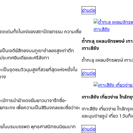
อ่านต่อ
โดดเด่นทั้งในแง่ของสถาปัตยกรรม ความเชื่อ
ถ้ำทะลุ แหลมจักรพงษ์ เกา
เกาะสีชัง
ป็นเจดีย์สีทองบนภูเขาจำลองสูงเท่าตึก
ประเทศอินเดียและศรีลังกา
ถ้ำทะลุ แหลมจักรพงษ์ เกาะส
เป็นจุดชมวิวมุมสูงที่สวยที่สุดแห่งหนึ่งใน
อ่านต่อ
ทาง
เกาะสีชัง เที่ยวง่าย ใกล้ก
จะมีการนำผ้าแดงผืนยาวมาจารึกชื่อ-
ระทง เพื่อความเป็นสิริมงคลและเชื่อว่าจะ
เกาะสีชัง เที่ยวง่าย ใกล้ก
และมุมถ่ายรูป เที่ยว 1 วันก็เ
ถงภายในบรมบรรพต พุทธศาสนิกชนนิยมมาก
อ่านต่อ