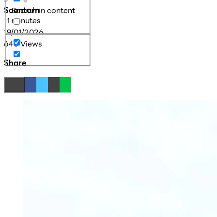
Soontorn
Search in content
11 minutes
19/01/2026
640 Views
Share