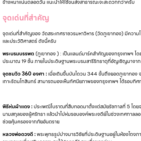
ข้างหนาแน่นตลอดวัน แนะนำให้ใช้ขนส่งสาธารณะจะสะดวกกว่าครับ
จุดเด่นที่สำคัญ
จุดเด่นที่สำคัญของ วัดสระเกศราชวรมหาวิหาร (วัดภูเขาทอง) มีความ
และประวัติศาสตร์ ดังนี้ครับ
พระบรมบรรพต
(ภูเขาทอง ) : เป็นแลนด์มาร์คสำคัญของกรุงเทพฯ โดยเ
ประมาณ 19 ชั้น ภายในประดิษฐานพระบรมสารีริกธาตุที่อัญเชิญมาจาก
จุดชมวิว 360 องศา :
เมื่อเดินขึ้นบันไดวน 344 ขั้นถึงยอดภูเขาทอง จะ
เกาะรัตนโกสินทร์ สามารถมองเห็นทัศนียภาพของกรุงเทพฯ ได้รอบทิศ
พิธีห่มผ้าแดง :
ประเพณีโบราณที่สืบทอดมาตั้งแต่สมัยรัชกาลที่ 5 โดย
นามสกุลของผู้ศรัทธา แล้วนำไปห่มรอบองค์พระเจดีย์ในช่วงเทศกาลลอยก
ช่วยคุ้มครองจากภัยอันตราย
หลวงพ่อดวงดี :
พระพุทธรูปปางมารวิชัยที่ประดิษฐานอยู่ในห้องโ