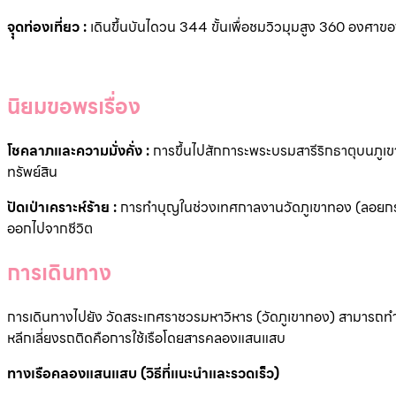
จุุดท่องเที่ยว :
เดินขึ้นบันไดวน 344 ขั้นเพื่อชมวิวมุมสูง 360 องศาข
นิยมขอพรเรื่อง
โชคลาภและความมั่งคั่ง :
การขึ้นไปสักการะพระบรมสารีริกธาตุบนภูเข
ทรัพย์สิน
ปัดเป่าเคราะห์ร้าย :
การทำบุญในช่วงเทศกาลงานวัดภูเขาทอง (ลอยกระทง
ออกไปจากชีวิต
การเดินทาง
การเดินทางไปยัง วัดสระเกศราชวรมหาวิหาร (วัดภูเขาทอง) สามารถทำได้
หลีกเลี่ยงรถติดคือการใช้เรือโดยสารคลองแสนแสบ
ทางเรือคลองแสนแสบ (วิธีที่แนะนำและรวดเร็ว)