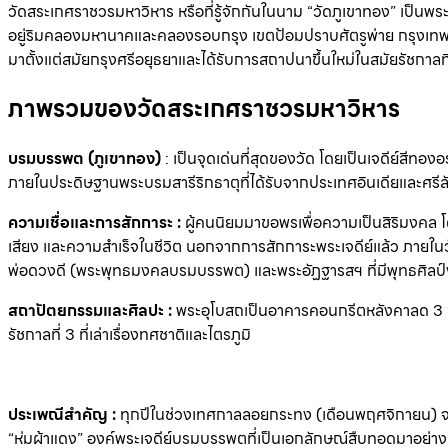
วัดสระเกศราชวรมหาวิหาร หรือที่รู้จักกันในนาม “วัดภูเขาทอง” เป็นพร
อยู่ริมคลองมหานาคและคลองรอบกรุง เขตป้อมปราบศัตรูพ่าย กรุงเท
มาตั้งแต่สมัยกรุงศรีอยุธยาและได้รับการสถาปนาขึ้นใหม่ในสมัยรัชกาลที่
ภาพรวมของวัดสระเกศราชวรมหาวิหาร
บรมบรรพต (ภูเขาทอง)
: เป็นจุดเด่นที่สุดของวัด โดยเป็นเจดีย์สีทอง
ภายในประดิษฐานพระบรมสารีริกธาตุที่ได้รับจากประเทศอินเดียและศรีล
ความเชื่อและการสักการะ :
ผู้คนนิยมมาขอพรเพื่อความเป็นสิริมงคล โด
เสียง และความสำเร็จในชีวิต นอกจากการสักการะพระเจดีย์แล้ว ภายในวัดยั
พ่อดวงดี (พระพุทธมงคลบรมบรรพต) และพระอัฏฐารสฯ ที่มีพุทธศิลป
สถาปัตยกรรมและศิลปะ :
พระอุโบสถเป็นอาคารคอนกรีตหลังคาลด 3 ชั
รัชกาลที่ 3 ที่เล่าเรื่องทศชาติและไตรภูมิ
ประเพณีสำคัญ :
ทุกปีในช่วงเทศกาลลอยกระทง (เดือนพฤศจิกายน) จะม
“ห่มผ้าแดง” องค์พระเจดีย์บรมบรรพตที่เป็นเอกลักษณ์สืบทอดมาอย่