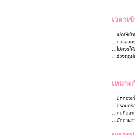
เวลาเข
…
เปิดให้เข
…ควรสวมรอง
…ไม่ควรให้
…ช่วงฤดูฝน 
เหมาะก
…
นักท่องเ
…ครอบครัวแ
…คนที่อยากพ
…นักถ่ายภ