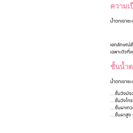
ความเป
น้ำตกเขาชะเ
เอกลักษณ์ส
เฉพาะตัวที่
ชั้นน้ำ
น้ำตกเขาชะเ
…
ชั้นวังม
…ชั้นวังไทร
…ชั้นผาเท
…ชั้นผาสูง 