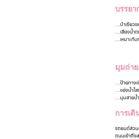
บรรยา
…
ป่าเขียวช
…เสียงน้ำต
…เหมาะกับก
มุมถ่า
…
ป้ายทางเข
…แอ่งน้ำใส
…มุมสายน้ำไ
การเดิ
รถยนต์ส่วน
ถนนเข้าถึงส