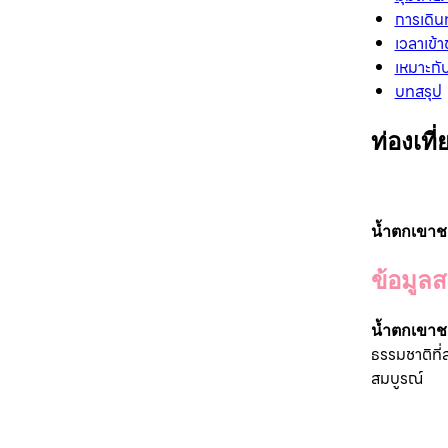
การเดิน
เวลาเข้
เหมาะกั
บทสรุป
ท่องเที่
น้ำตกเขาช
ข้อมูลส
น้ำตกเขาช
ธรรมชาติที่
สมบูรณ์