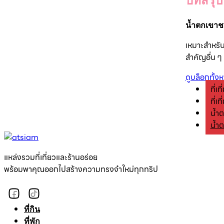
บทสรุป
น้ำตกเขาช
เหมาะสำหรั
สำคัญอื่น ๆ
ดูบล็อกทั้ง
ที่เท
ที่เ
น้ำ
น้ำ
แหล่งรวมที่เที่ยวและร้านอร่อย
พร้อมพาคุณออกไปสร้างความทรงจำใหม่ทุกทริป
ที่กิน
ที่พัก