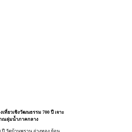
งเที่ยวเชิงวัฒนธรรม 700 ปี เจาะ
าณลุ่มน้ำภาคกลาง
0 ปี วัดบ้านพราน อ่างทอง ย้อน