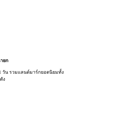
นายก
1 วัน รวมแลนด์มาร์กยอดนิยมทั้ง
ดัง