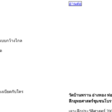
อ่านต่อ
้แบบกว้างไกล
ัด
องเบียดกับใคร
วัดบ้านพราน อ่างทอง ท่อ
ลึกยุทธศาสตร์ชุมชนโบร
เจาะลึกประวัติศาสตร์ 70