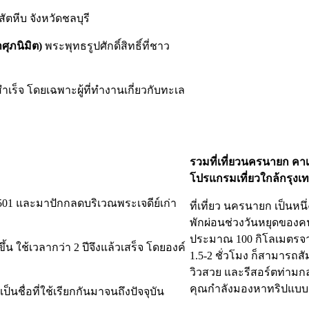
ัตหีบ จังหวัดชลบุรี
ศุภนิมิต)
พระพุทธรูปศักดิ์สิทธิ์ที่ชาว
็จ โดยเฉพาะผู้ที่ทำงานเกี่ยวกับทะเล
รวมที่เที่ยวนครนายก คาเ
โปรแกรมเที่ยวใกล้กรุงเ
501 และมาปักกลดบริเวณพระเจดีย์เก่า
ที่เที่ยว นครนายก เป็นห
พักผ่อนช่วงวันหยุดของค
ประมาณ 100 กิโลเมตรจา
้น ใช้เวลากว่า 2 ปีจึงแล้วเสร็จ โดยองค์
1.5-2 ชั่วโมง ก็สามารถส
วิวสวย และรีสอร์ตท่ามกลา
คุณกำลังมองหาทริปแบ
นชื่อที่ใช้เรียกกันมาจนถึงปัจจุบัน