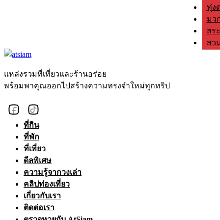
ทุ่ง
มวก
สระบ
สวนบ
แหล่งรวมที่เที่ยวและร้านอร่อย
พร้อมพาคุณออกไปสร้างความทรงจำใหม่ทุกทริป
ที่กิน
ที่พัก
ที่เที่ยว
ดีลพิเศษ
ความรู้จากวงเล่า
คลิปท่องเที่ยว
เกี่ยวกับเรา
ติดต่อเรา
ตรวจหวยกับ AtSiam