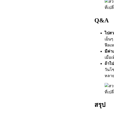
Q&A
ไปสวน
เย็น
ฟีลเห
มีค่
เมื่อ
ถ้าไป
วันโ
หลายข
สรุป