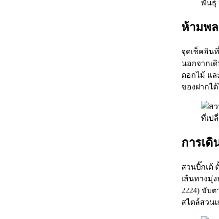
ห้ามพ
จุดเช็คอิน
นอกจากเดิน
ดอกไม้ แล
ของฝากได
การเดิ
สวนบิ๊กเต้ 
เส้นทางมุ่ง
2224) ขับต
สไตล์สวนเ