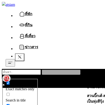
ที่พัก
ที่กิน
ที่เที่ยว
ข่าวสาร
หน้าหลัก
ที่
อาณาจักรเบญ
Exact matches only
สวนบิ๊กเต้
Search in title
เป็นทุ่งสีรุ้ง