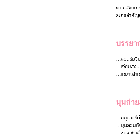
รอบบริเวณร
ละครสำคัญอื
บรรยา
…
สวนร่มรื่
…เงียบสงบ ไ
…เหมาะสำหร
มุมถ่า
…
อนุสาวรีย์
…มุมสวนกั
…ช่วงเช้าหร