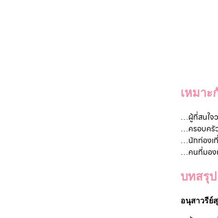
เหมาะก
…
ผู้ที่สน
…ครอบครัวที
…นักท่องเที
…คนที่มองหา
บทสรุป
อนุสาวรีย์ส