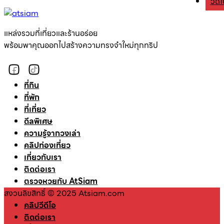
วัดใ
แหล่งรวมที่เที่ยวและร้านอร่อย
พร้อมพาคุณออกไปสร้างความทรงจำใหม่ทุกทริป
ที่กิน
ที่พัก
ที่เที่ยว
ดีลพิเศษ
ความรู้จากวงเล่า
คลิปท่องเที่ยว
เกี่ยวกับเรา
ติดต่อเรา
ตรวจหวยกับ AtSiam
สงวนลิขสิทธิ์ © 2025 Atsiam.com
คลิปวีดีโอ
ติดต่อเรา