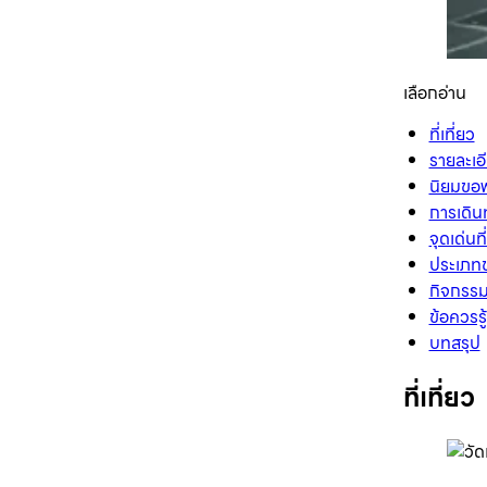
เลือกอ่าน
ที่เที่ยว
รายละเอ
นิยมขอพ
การเดิน
จุดเด่นท
ประเภทข
กิจกรรม
ข้อควรรู
บทสรุป
ที่เที่ยว