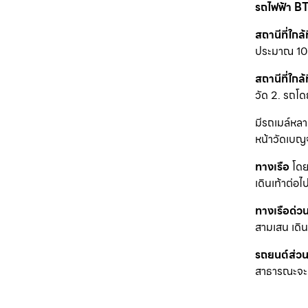
รถไฟฟ้า 
สถานีที่ใกล้ท
ประมาณ 10-
สถานีที่ใกล้ท
วัด 2. รถโ
มีรถเมล์หลา
หน้าวัดเบญจ
ทางเรือ
โดย
เดินเท้าต่อ
ทางเรือด่ว
สามเสน เดิน
รถยนต์ส่วน
สาธารณะจะ